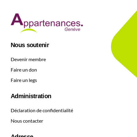
t
i
v
e
:
Nous soutenir
Devenir membre
Faire un don
Faire un legs
Administration
Déclaration de confidentialité
Nous contacter
Adresse